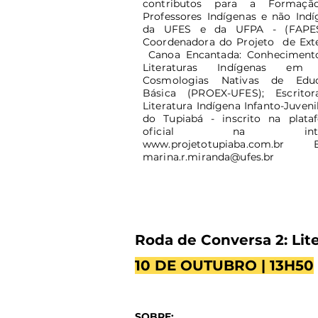
contributos para a Formaçã
Professores Indígenas e não Indí
da UFES e da UFPA - (FAPES
Coordenadora do Projeto de Ext
Canoa Encantada: Conheciment
Literaturas Indígenas em 
Cosmologias Nativas de Edu
Básica (PROEX-UFES); Escrito
Literatura Indígena Infanto-Juvenil
do Tupiabá - inscrito na plata
oficial na inter
www.projetotupiaba.com.br
Ema
marina.r.miranda@ufes.br
Roda de Conversa 2: Lite
10 DE OUTUBRO | 13H50
SOBRE: