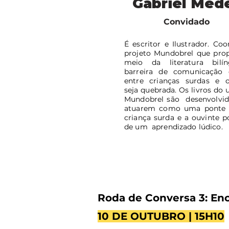
Gabriel Mede
Convidado
É escritor e Ilustrador. Co
projeto Mundobrel que prop
meio da literatura bilí
barreira de comunicação
entre crianças surdas e o
seja quebrada. Os livros do 
Mundobrel são desenvolvid
atuarem como uma ponte 
criança surda e a ouvinte 
de um aprendizado lúdico.
Roda de Conversa 3: Enca
10 DE OUTUBRO | 15H10