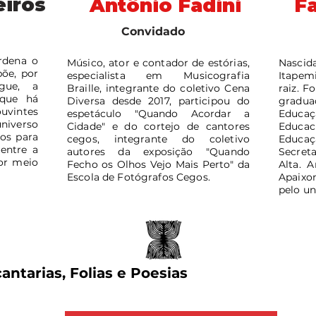
iros
Antônio Fadini
Fa
Convidado
ordena o
Músico, ator e contador de estórias,
Nasc
õe, por
especialista em Musicografia
Itapem
ngue, a
Braille, integrante do coletivo Cena
raiz. 
 que há
Diversa desde 2017, participou do
gradu
uvintes
espetáculo "Quando Acordar a
Educa
universo
Cidade" e do cortejo de cantores
Educac
os para
cegos, integrante do coletivo
Educaç
entre a
autores da exposição "Quando
Secret
por meio
Fecho os Olhos Vejo Mais Perto" da
Alta. 
Escola de Fotógrafos Cegos.
Apaixon
pelo un
ntarias, Folias e Poesias