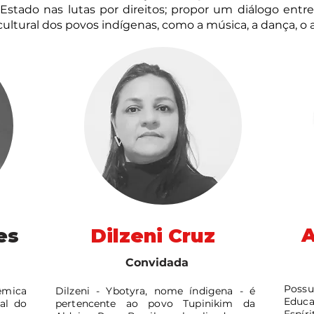
Estado nas lutas por direitos; propor um diálogo entre 
cultural dos povos indígenas, como a música, a dança, o a
A
es
Dilzeni Cruz
Convidada
Poss
êmica
Dilzeni - Ybotyra, nome índigena - é
Educa
al do
pertencente ao povo Tupinikim da