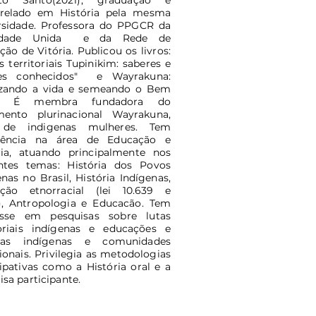
rito Santo(2021); graduação e
relado em História pela mesma
rsidade. Professora do PPGCR da
ldade Unida e da Rede de
ão de Vitória. Publicou os livros:
 territoriais Tupinikim: saberes e
res conhecidos" e Wayrakuna:
izando a vida e semeando o Bem
r". É membra fundadora do
ento plurinacional Wayrakuna,
 de indigenas mulheres. Tem
riência na área de Educação e
ria, atuando principalmente nos
ntes temas: História dos Povos
nas no Brasil, História Indígenas,
ção etnorracial (lei 10.639 e
5), Antropologia e Educacão. Tem
esse em pesquisas sobre lutas
toriais indígenas e educações e
uras indígenas e comunidades
ionais. Privilegia as metodologias
cipativas como a História oral e a
sa participante.