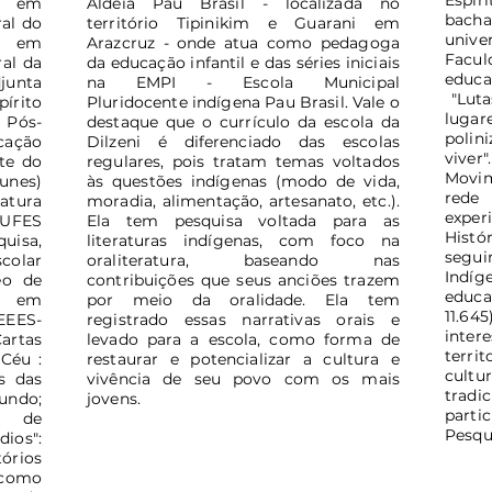
Espí
a em
Aldeia Pau Brasil - localizada no
bacha
al do
território Tipinikim e Guarani em
unive
ra em
Arazcruz - onde atua como pedagoga
Facu
al da
da educação infantil e das séries iniciais
educaç
djunta
na EMPI - Escola Municipal
"Lutas
írito
Pluridocente indígena Pau Brasil. Vale o
luga
 Pós-
destaque que o currículo da escola da
polin
cação
Dilzeni é diferenciado das escolas
vive
te do
regulares, pois tratam temas voltados
Movim
unes)
às questões indígenas (modo de vida,
rede
tura
moradia, alimentação, artesanato, etc.).
expe
-UFES
Ela tem pesquisa voltada para as
Histó
quisa,
literaturas indígenas, com foco na
segui
colar
oraliteratura, baseando nas
Indíge
eo de
contribuições que seus anciões trazem
educa
o em
por meio da oralidade. Ela tem
11.64
EEES-
registrado essas narrativas orais e
inter
artas
levado para a escola, como forma de
terri
Céu :
restaurar e potencializar a cultura e
cult
as das
vivência de seu povo com os mais
tradic
undo;
jovens.
parti
s de
Pesqui
ios":
tórios
 como