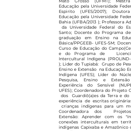
Mato Grosso (UFMT); Mestr
Educação pela Universidade Feder
Espirito (UFES/2007); Douto
Educação pela Universidade Feder
Bahia (UFBA/2013 ); Professora A
da Universidade Federal do Esp
Santo; Docente do Programa de
graduação em Ensino na Edu
Básica/PPGEEB- UFES-SM; Docen
Curso de Educação do Campo(Ce
e do Programa de Licencia
Intercultural Indígena (PROLIND
); Lider do Tupiabá: Grupo de Pes
Ensino e Extensão na Educação Es
Indígena (UFES); Líder do Núcl
Pesquisa, Ensino e Extensã
Experiência do Sensível (NUP
UFES); Coordenadora do Projeto C
dos Guardiõ(a)es da Terra e do 
experiência de escritas originári
crianças indígenas para um m
Coordenadora dos Projeto
Extensão: Aprender com os "índ
conexões interculturais em terri
indígenas Capixaba e Amazônico