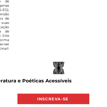
o de
genas
-ES);
ensão
os de
suas
cação
ra de
; Site
forma
net
il:
ratura e Poéticas Acessíveis
INSCREVA-SE