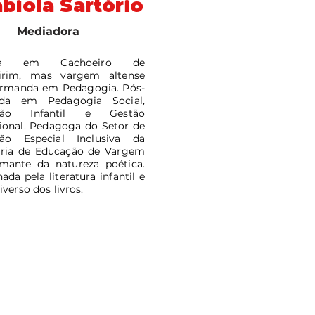
bíola Sartório
Mediadora
ida em Cachoeiro de
irim, mas vargem altense
Formanda em Pedagogia. Pós-
ada em Pedagogia Social,
ção Infantil e Gestão
ional. Pedagoga do Setor de
ão Especial Inclusiva da
aria de Educação de Vargem
Amante da natureza poética.
ada pela literatura infantil e
iverso dos livros.