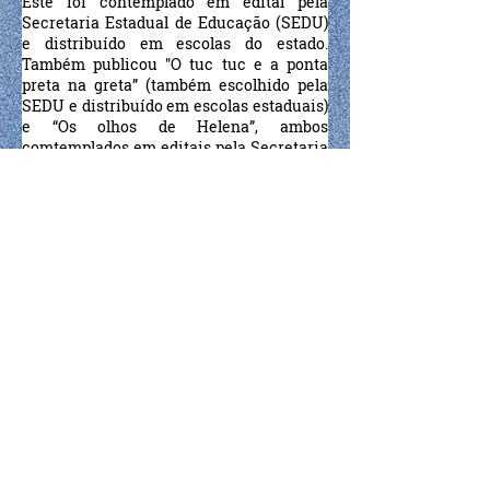
Este foi contemplado em edital pela
Secretaria Estadual de Educação (SEDU)
e distribuído em escolas do estado.
Também publicou "O tuc tuc e a ponta
preta na greta” (também escolhido pela
SEDU e distribuído em escolas estaduais)
e “Os olhos de Helena”, ambos
comtemplados em editais pela Secretaria
de Cultura, Turismo e Esportes de Vargem
Alta – ES. Seu último livro lançado, "A avó
da menina - Céu azul", foi premiado em
Concurso de Produção e Difusão de Obras
Literárias pelo Governo de Espírito santo.